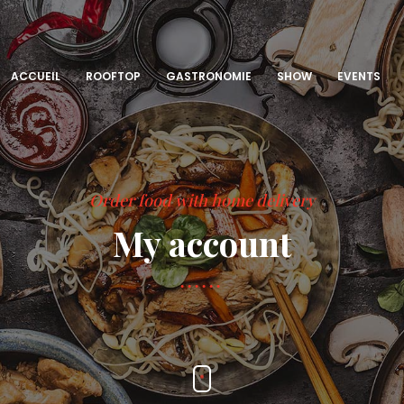
ACCUEIL
ROOFTOP
GASTRONOMIE
SHOW
EVENTS
Order food with home delivery
My account